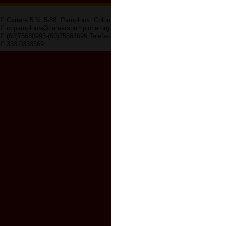
Carrera 5 N. 5-88, Pamplona, Colombia
Horario de 
ccpamplona@camarapamplona.org.co
8:00am - 12
(60)75680993-(60)75684696 Telefax:(60)75682047
333 0333569