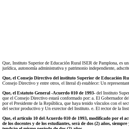
Que, Instituto Superior de Educación Rural ISER de Pamplona, es un e
jurídica, autonomía administrativa y patrimonio independiente, adscr
Que, el Consejo Directivo del instituto Superior de Educación R
Consejo Directivo y entre otros, el literal d) establece: Un representa
Que, el Estatuto General -Acuerdo 010 de 1993-
del Instituto Supe
que el Consejo Directivo estará conformado por: a. El Gobernador de
por el Presidente de la República, que haya tenido vínculos con el sec
del sector productivo y Un exrector del Instituto. e. El rector de la Ins
Que, el artículo 10 del Acuerdo 010 de 1993, modificado por el ac
de los docentes y de los estudiantes, será de dos (2) años, siempre
tendrán el mismo período de dos (2) años.