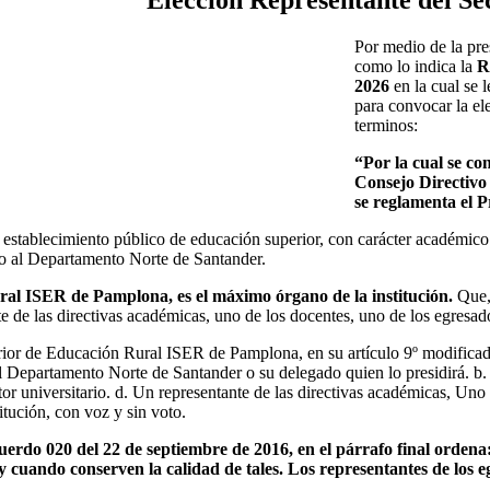
Por medio de la pres
como lo indica la
R
2026
en la cual se
para convocar la el
terminos:
“Por la cual se co
Consejo Directivo
se reglamenta el P
stablecimiento público de educación superior, con carácter académico 
ito al Departamento Norte de Santander.
ural ISER de Pamplona, es el máximo órgano de la institución.
Que,
nte de las directivas académicas, uno de los docentes, uno de los egresad
rior de Educación Rural ISER de Pamplona, en su artículo 9º modificad
l Departamento Norte de Santander o su delegado quien lo presidirá. b
tor universitario. d. Un representante de las directivas académicas, Un
titución, con voz y sin voto.
uerdo 020 del 22 de septiembre de 2016, en el párrafo final ordena
 y cuando conserven la calidad de tales. Los representantes de los eg