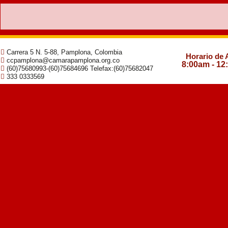
Carrera 5 N. 5-88, Pamplona, Colombia
Horario de 
ccpamplona@camarapamplona.org.co
8:00am - 12
(60)75680993-(60)75684696 Telefax:(60)75682047
333 0333569