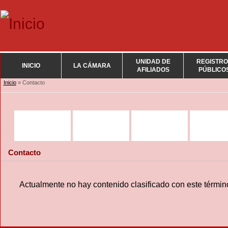
UNIDAD DE
REGISTRO
INICIO
LA CÁMARA
AFILIADOS
PÚBLICO
Se encuentra usted aquí
Inicio
» Contacto
Contacto
Actualmente no hay contenido clasificado con este términ