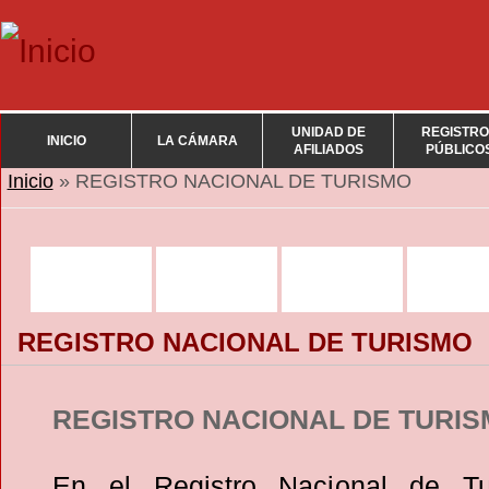
UNIDAD DE
REGISTRO
INICIO
LA CÁMARA
AFILIADOS
PÚBLICO
Se encuentra usted aquí
Inicio
» REGISTRO NACIONAL DE TURISMO
REGISTRO NACIONAL DE TURISMO
REGISTRO NACIONAL DE TURI
En el Registro Nacional de T