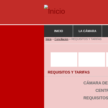
INICIO
LA CÁMARA
Se encuentra usted aquí
Inicio
»
Conciliacion
» REQUISITOS Y TARIFAS
REQUISITOS Y TARIFAS
CÁMARA DE
CENTR
REQUISITOS