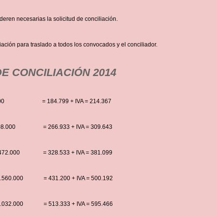
deren necesarias la solicitud de conciliación.
liación para traslado a todos los convocados y el conciliador.
DE CONCILIACIÓN 2014
28.000 = 184.799 + IVA = 214.367
.008.000 = 266.933 + IVA = 309.643
0.472.000 = 328.533 + IVA = 381.099
21.560.000 = 431.200 + IVA = 500.192
32.032.000 = 513.333 + IVA = 595.466