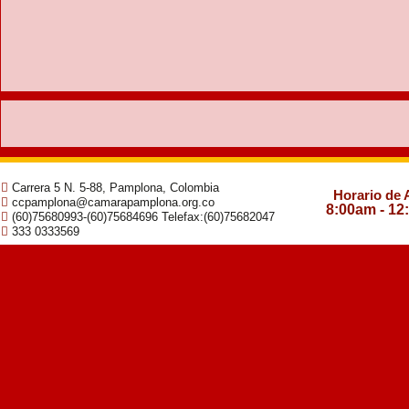
Carrera 5 N. 5-88, Pamplona, Colombia
Horario de 
ccpamplona@camarapamplona.org.co
8:00am - 12
(60)75680993-(60)75684696 Telefax:(60)75682047
333 0333569