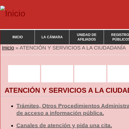
UNIDAD DE
REGISTRO
INICIO
LA CÁMARA
AFILIADOS
PÚBLICO
Se encuentra usted aquí
Inicio
» ATENCIÓN Y SERVICIOS A LA CIUDADANÍA
ATENCIÓN Y SERVICIOS A LA CIUDA
Trámites, Otros Procedimientos Administra
de acceso a información pública.
Canales de atención y pida una cita.