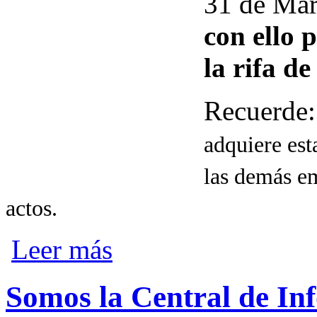
31 de Ma
con ello 
la rifa d
Recuerde
adquiere est
las demás em
actos.
sobre RENUEVE SU MATRÍCULA MERC
Leer más
Somos la Central de In