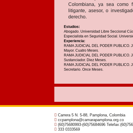
Colombiana, ya sea como fun
litigante, asesor, o investiga
derecho.
Estudios:
Abogado. Universidad Libre Seccional Cú
Especialista en Seguridad Social. Univers
Experiencia:
RAMA JUDICIAL DEL PODER PUBLICO. Juzga
Mayor. Cuatro Meses.
RAMA JUDICIAL DEL PODER PUBLICO. Juzga
Sustanciador. Diez Meses.
RAMA JUDICIAL DEL PODER PUBLICO. Juzga
Secretario. Once Meses.
Carrera 5 N. 5-88, Pamplona, Colombia
ccpamplona@camarapamplona.org.co
(60)75680993-(60)75684696 Telefax:(60)75
333 0333569