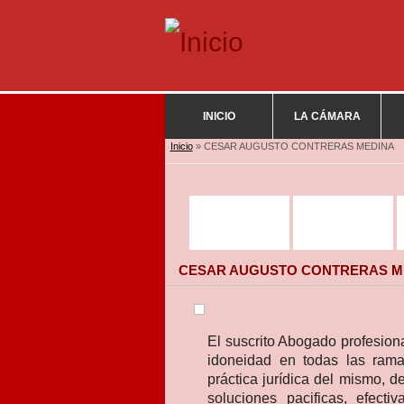
INICIO
LA CÁMARA
Se encuentra usted aquí
Inicio
» CESAR AUGUSTO CONTRERAS MEDINA
CESAR AUGUSTO CONTRERAS M
El suscrito Abogado profesio
idoneidad en todas las rama
práctica jurídica del mismo, d
soluciones pacificas, efecti