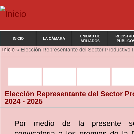
UNIDAD DE
REGISTRO
INICIO
LA CÁMARA
AFILIADOS
PÚBLICO
Se encuentra usted aquí
Inicio
» Elección Representante del Sector Productivo 
Elección Representante del Sector P
2024 - 2025
Por medio de la presente se
convicatoria a los gremios de la 