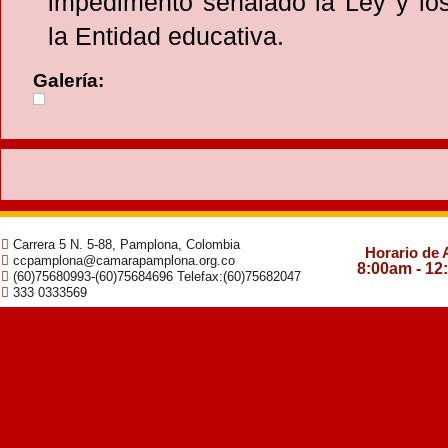
impedimento señalado la Ley y los
la Entidad educativa.
Galería:
Carrera 5 N. 5-88, Pamplona, Colombia
Horario de 
ccpamplona@camarapamplona.org.co
8:00am - 12
(60)75680993-(60)75684696 Telefax:(60)75682047
333 0333569