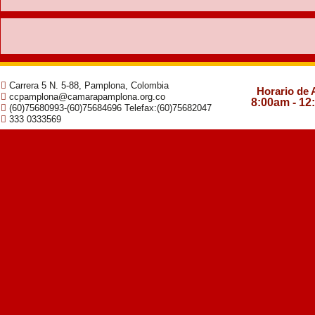
Carrera 5 N. 5-88, Pamplona, Colombia
Horario de 
ccpamplona@camarapamplona.org.co
8:00am - 12
(60)75680993-(60)75684696 Telefax:(60)75682047
333 0333569