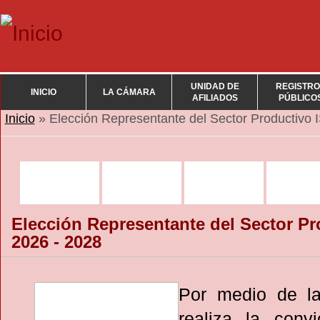
UNIDAD DE
REGISTRO
INICIO
LA CÁMARA
AFILIADOS
PÚBLICO
Se encuentra usted aquí
Inicio
» Elección Representante del Sector Productivo 
Elección Representante del Sector P
2026 - 2028
Por medio de la
realiza la convi