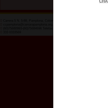
CHA
Carrera 5 N. 5-88, Pamplona, Colombia
Horario de 
ccpamplona@camarapamplona.org.co
8:00am - 12
(60)75680993-(60)75684696 Telefax:(60)75682047
333 0333569