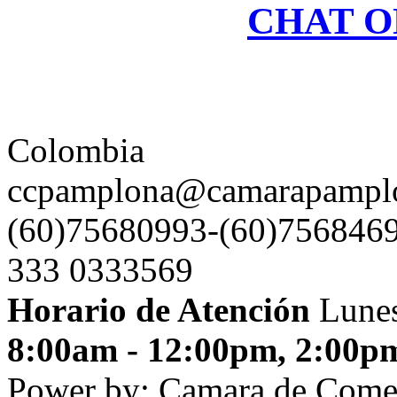
CHAT O
Colombia
ccpamplona@camarapamplo
(60)75680993-(60)7568469
333 0333569
Horario de Atención
Lunes
8:00am - 12:00pm, 2:00p
Power by: Camara de Come