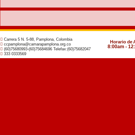
Carrera 5 N. 5-88, Pamplona, Colombia
Horario de 
ccpamplona@camarapamplona.org.co
8:00am - 12
(60)75680993-(60)75684696 Telefax:(60)75682047
333 0333569