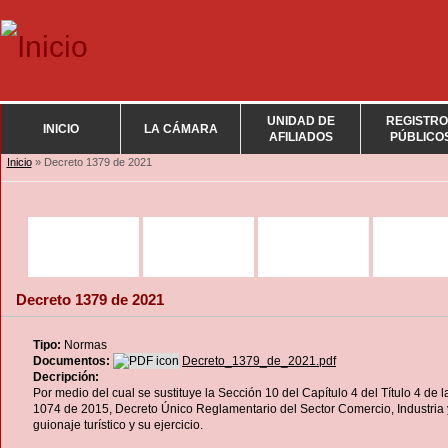
UNIDAD DE
REGISTRO
INICIO
LA CÁMARA
AFILIADOS
PÚBLICO
Se encuentra usted aquí
Inicio
» Decreto 1379 de 2021
Decreto 1379 de 2021
Tipo:
Normas
Documentos:
Decreto_1379_de_2021.pdf
Decripción:
Por medio del cual se sustituye la Sección 10 del Capítulo 4 del Título 4 de l
1074 de 2015, Decreto Único Reglamentario del Sector Comercio, Industria 
guionaje turístico y su ejercicio.