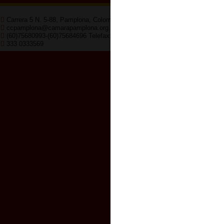
Carrera 5 N. 5-88, Pamplona, Colombia
Horario de 
ccpamplona@camarapamplona.org.co
8:00am - 12
(60)75680993-(60)75684696 Telefax:(60)75682047
333 0333569